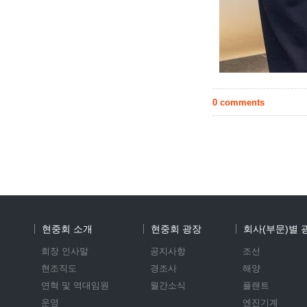
0 comments
현중회 소개
현중회 광장
회사(부문)별 
회장 인사말
공지사항
조선
현조직도
경조사
해양
연혁 및 역대임원
월간소식
플랜트
운영
엔진기계