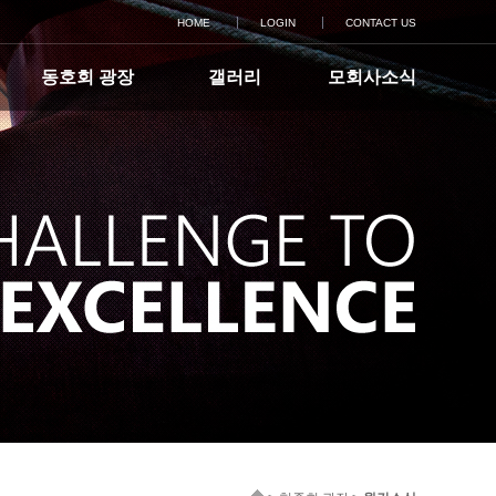
HOME
LOGIN
CONTACT US
동호회 광장
갤러리
모회사소식
산악회
기우회
독서문학회
역사문화탐방회
골프회