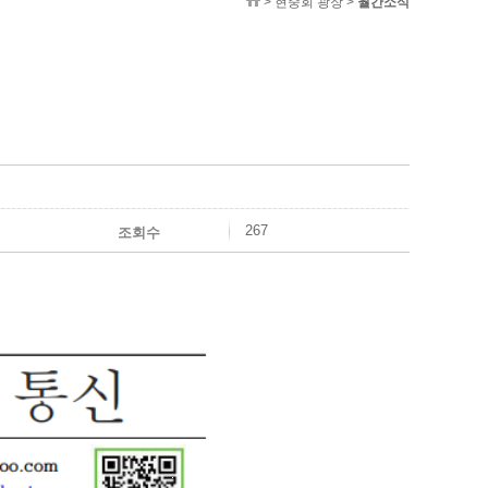
> 현중회 광장 >
월간소식
267
조회수