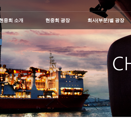
현중회 소개
현중회 광장
회사(부문)별 광장
회장 인사말
공지사항
조선
현조직도
경조사
해양
연혁 및 역대임원
월간소식
플랜트
운영
엔진기계
오시는길
전기전자
건설장비
경영지원
울산지회
목포지회
현대오일뱅크
현대인프라코어