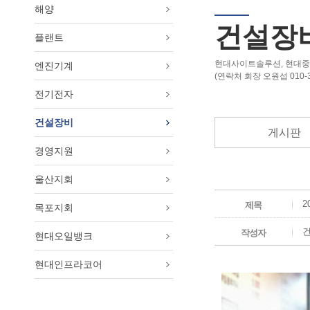
해양
건설장
플랜트
현대사이트솔루션, 현대중공
엔진기계
(연락처 회장 오원섭 010-36
전기전자
건설장비
게시판
경영지원
울산지회
2
제목
목포지회
작성자
현대오일뱅크
현대인프라코어