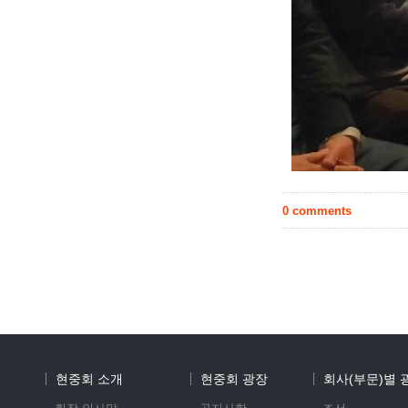
0 comments
현중회 소개
현중회 광장
회사(부문)별 