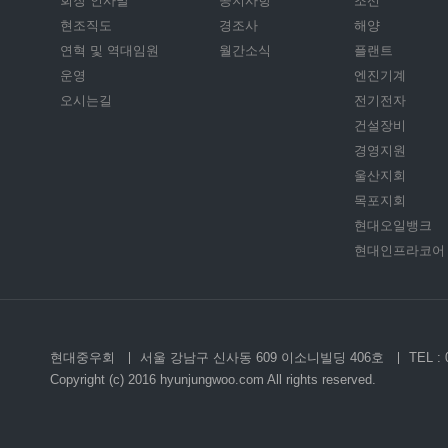
회장 인사말
공지사항
조선
현조직도
경조사
해양
연혁 및 역대임원
월간소식
플랜트
운영
엔진기계
오시는길
전기전자
건설장비
경영지원
울산지회
목포지회
현대오일뱅크
현대인프라코어
현대중우회
서울 강남구 신사동 609 이소니빌딩 406호
TEL : 
Copyright (c) 2016 hyunjungwoo.com All rights reserved.