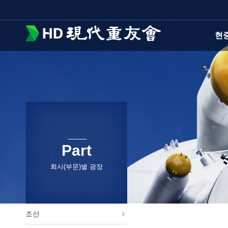
현
회장
현조
연혁
운영
오시
Part
회사(부문)별 광장
조선